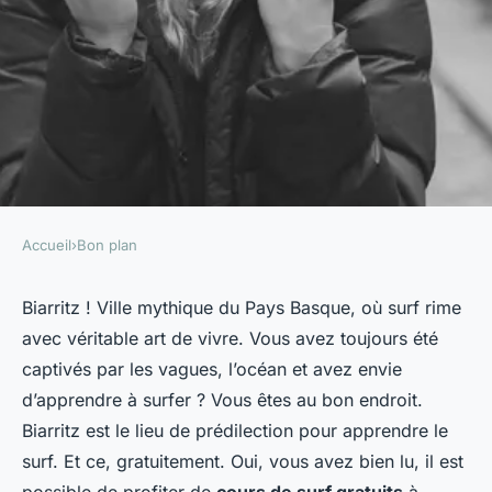
Accueil
›
Bon plan
BON PLAN
Comment profiter de cours de
Biarritz ! Ville mythique du Pays Basque, où surf rime
avec véritable art de vivre. Vous avez toujours été
surf gratuits à Biarritz,
captivés par les vagues, l’océan et avez envie
France?
d’apprendre à surfer ? Vous êtes au bon endroit.
Biarritz est le lieu de prédilection pour apprendre le
Ayden
•
1 mai 2024
•
6 min de lecture
surf. Et ce, gratuitement. Oui, vous avez bien lu, il est