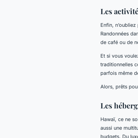
Les activit
Enfin, n’oublie
Randonnées dans 
de café ou de n
Et si vous voule
traditionnelles
parfois même des
Alors, prêts po
Les héber
Hawaï, ce ne son
aussi une multi
budgets. Du lu