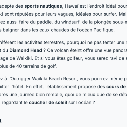
 adepte des
sports nautiques
, Hawaï est l’endroit idéal pou
i sont réputées pour leurs vagues, idéales pour surfer. Mai
ez aussi faire du paddle, du windsurf, de la plongée sous-m
 baigner dans les eaux chaudes de l’océan Pacifique.
éfèrent les activités terrestres, pourquoi ne pas tenter une
t du
Diamond Head
? Ce volcan éteint offre une vue panor
lage de Waikiki. Et si vous êtes golfeur, vous serez ravi de s
lus de 40 terrains de golf.
ez à l’Outrigger Waikiki Beach Resort, vous pourrez même p
uitter l’hôtel. En effet, l’établissement propose des
cours de
après une journée bien remplie, quoi de mieux que de se dé
n regardant le
coucher de soleil
sur l’océan ?
n