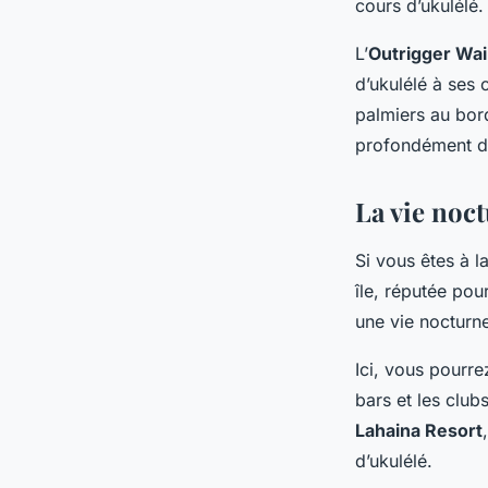
cours d’ukulélé.
L’
Outrigger Wai
d’ukulélé à ses 
palmiers au bor
profondément da
La vie noc
Si vous êtes à l
île, réputée po
une vie nocturne
Ici, vous pourre
bars et les clu
Lahaina Resort
d’ukulélé.