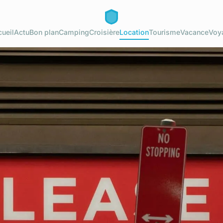
ueil
Actu
Bon plan
Camping
Croisière
Location
Tourisme
Vacance
Voy