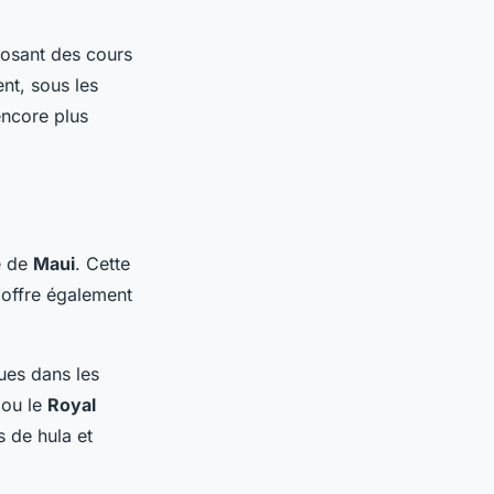
posant des cours
ent, sous les
encore plus
le de
Maui
. Cette
 offre également
ues dans les
ou le
Royal
 de hula et