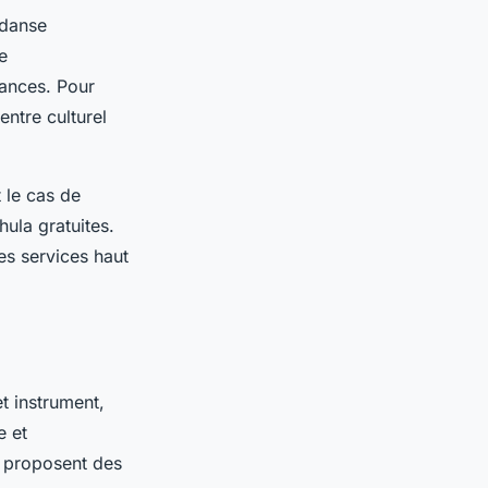
 danse
e
yances. Pour
ntre culturel
 le cas de
ula gratuites.
es services haut
et instrument,
e et
e proposent des