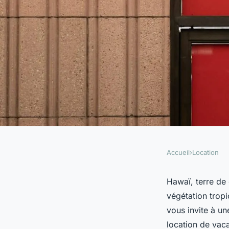
Accueil
›
Location
LOCATION
Quelle location de 
Hawaï, terre de 
végétation tropi
propose des leçons d
vous invite à u
location de vac