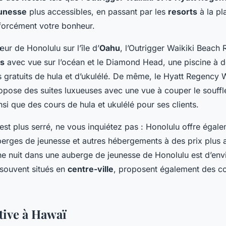
eunesse
plus accessibles, en passant par les
resorts
à la pl
forcément votre bonheur.
œur de Honolulu sur l’île d’
Oahu
, l’Outrigger Waikiki Beach 
es
avec vue sur l’océan et le Diamond Head, une piscine à 
s gratuits de hula et d’ukulélé. De même, le Hyatt Regency 
opose des suites luxueuses avec une vue à couper le souffl
nsi que des cours de hula et ukulélé pour ses clients.
est plus serré, ne vous inquiétez pas : Honolulu offre égal
rges de jeunesse et autres hébergements à des prix plus 
e nuit dans une auberge de jeunesse de Honolulu est d’env
 souvent situés en
centre-ville
, proposent également des co
tive à Hawaï