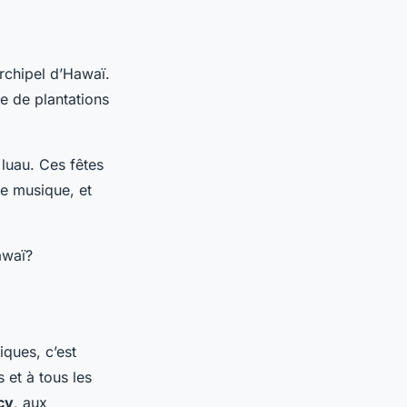
rchipel d’Hawaï.
e de plantations
luau. Ces fêtes
de musique, et
awaï?
iques, c’est
 et à tous les
cy
, aux