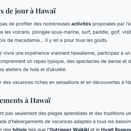
és de jour à Hawaï
z pas de profiter des nombreuses
activités
proposées par l’a
les volcans, plongée sous-marine, surf, paddle, golf, visit
oix de macadamia… Il y en a pour tous les goûts.
z vivre une expérience vraiment hawaïenne, participez à un 
 comprennent un repas typique, des spectacles de danse et 
 ateliers de hula et d’ukulélé.
ur des vacances riches en sensations et en découvertes à H
gements à Hawaï
t pas seulement des plages splendides et des traditions un
tude d’hébergements de vacances adaptés à tous les besoins
xe des
hôtels
tels que l’
Outrigger Waikiki
et le
Hyatt Regen