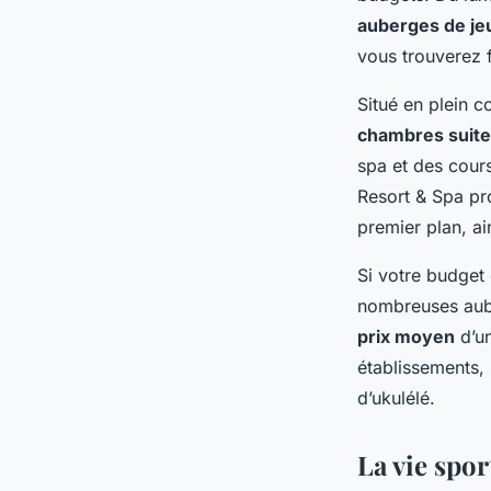
auberges de j
vous trouverez 
Situé en plein c
chambres suit
spa et des cour
Resort & Spa pr
premier plan, ai
Si votre budget 
nombreuses aube
prix moyen
d’un
établissements,
d’ukulélé.
La vie spor