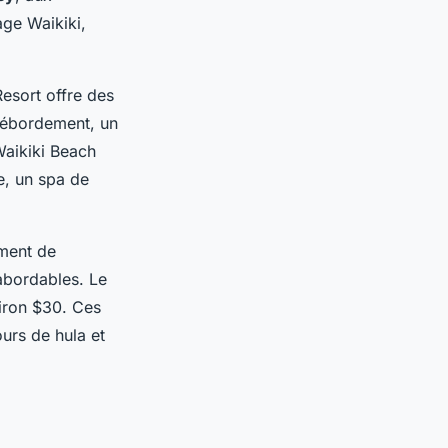
age Waikiki,
Resort offre des
débordement, un
Waikiki Beach
e, un spa de
ement de
abordables. Le
iron $30. Ces
urs de hula et