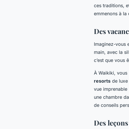
ces traditions, 
Ayden
•
1 mai 2024
•
5 min de lecture
emmenons à la d
Des vacance
Imaginez-vous e
main, avec la si
c’est que vous ê
À Waikiki, vous
resorts
de luxe 
vue imprenable s
une chambre dan
de conseils pers
Des leçons