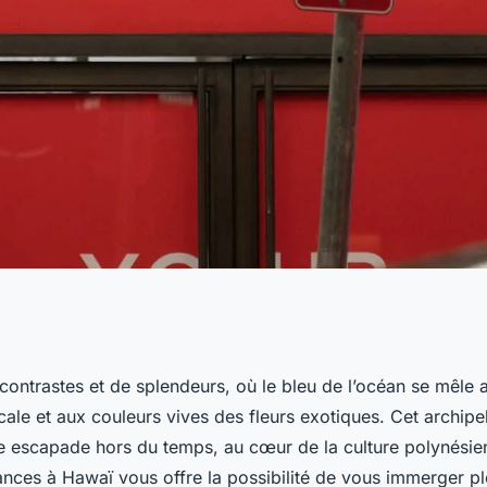
vacances à Hawaï
contrastes et de splendeurs, où le bleu de l’océan se mêle a
cale et aux couleurs vives des fleurs exotiques. Cet archipe
e hula et ukulélé?
ne escapade hors du temps, au cœur de la culture polynésie
ances à Hawaï vous offre la possibilité de vous immerger p