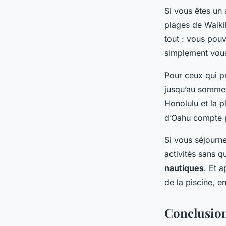
Si vous êtes un
plages de Waikik
tout : vous pouv
simplement vous
Pour ceux qui pr
jusqu’au somme
Honolulu et la p
d’Oahu compte p
Si vous séjourn
activités sans q
nautiques
. Et 
de la piscine, e
Conclusio