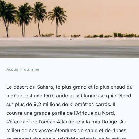
Accueil
›
Tourisme
TOURISME
Où trouver les oasis les plus
Le désert du Sahara, le plus grand et le plus chaud du
monde, est une terre aride et sablonneuse qui s’étend
spectaculaires dans le désert
sur plus de 9,2 millions de kilomètres carrés. Il
du Sahara?
couvre une grande partie de l’Afrique du Nord,
s’étendant de l’océan Atlantique à la mer Rouge. Au
Ayden
•
1 mai 2024
•
6 min de lecture
milieu de ces vastes étendues de sable et de dunes,