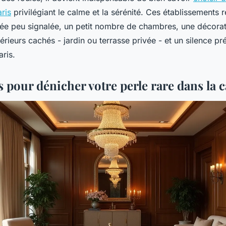
aris
privilégiant le calme et la sérénité. Ces établissements 
trée peu signalée, un petit nombre de chambres, une décorat
rieurs cachés - jardin ou terrasse privée - et un silence pr
ris.
s pour dénicher votre perle rare dans la c