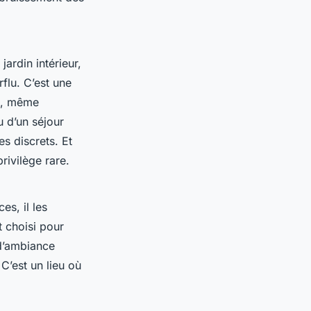
ardin intérieur,
flu. C’est une
s, même
u d’un séjour
es discrets. Et
rivilège rare.
es, il les
t choisi pour
 d’ambiance
 C’est un lieu où