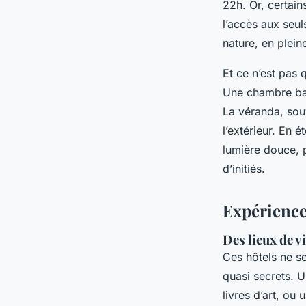
22h. Or, certai
l’accès aux seul
nature, en pleine
Et ce n’est pas 
Une chambre bai
La véranda, souv
l’extérieur. En é
lumière douce, 
d’initiés.
Expériences
Des lieux de v
Ces hôtels ne s
quasi secrets. U
livres d’art, ou 