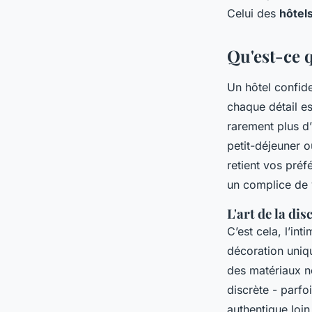
Celui des
hôtels
Éléanore
•
21/04/2026 17:37
•
10 min de lecture
Qu'est-ce q
Un hôtel confide
chaque détail e
rarement plus d
petit-déjeuner o
retient vos préf
un complice de
L'art de la di
C’est cela, l’in
décoration uniqu
des matériaux n
discrète - parfo
authentique loin