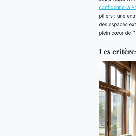
confidentiel à P
piliers : une en
des espaces exté
plein cœur de Pa
Les critère