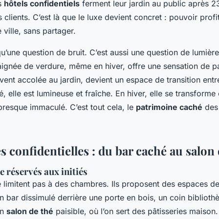
ns
hôtels confidentiels
ferment leur jardin au public après 2
s clients. C’est là que le luxe devient concret : pouvoir profi
 ville, sans partager.
qu’une question de bruit. C’est aussi une question de lumièr
gnée de verdure, même en hiver, offre une sensation de p
ent accolée au jardin, devient un espace de transition entre 
té, elle est lumineuse et fraîche. En hiver, elle se transforme
presque immaculé. C’est tout cela, le
patrimoine caché
des
 confidentielles : du bar caché au salon 
ie réservés aux initiés
e limitent pas à des chambres. Ils proposent des espaces de
n bar dissimulé derrière une porte en bois, un coin bibliot
un
salon de thé
paisible, où l’on sert des pâtisseries maison.