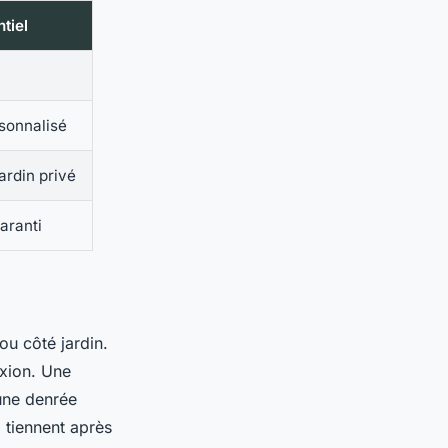
tiel
sonnalisé
ardin privé
aranti
u côté jardin.
exion. Une
 une denrée
 tiennent après