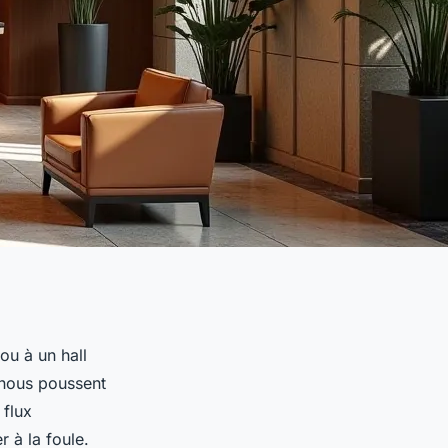
ou à un hall
s nous poussent
 flux
r à la foule.