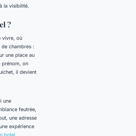
 la visibilité.
el ?
 vivre, où
e de chambres :
ur une place au
re prénom, on
ichet, il devient
si une
mbiance feutrée,
out, une adresse
 une expérience
n hotel