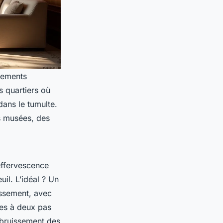
sements
s quartiers où
dans le tumulte.
es musées, des
’effervescence
il. L’idéal ? Un
issement, avec
tes à deux pas
 bruissement des