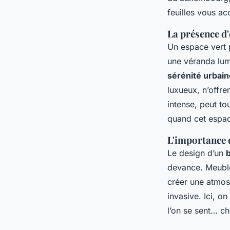
feuilles vous a
La présence d
Un espace vert p
une véranda lum
sérénité urbain
luxueux, n’offre
intense, peut to
quand cet espace
L'importance 
Le design d’un
devance. Meubles
créer une atmos
invasive. Ici, on
l’on se sent… ch