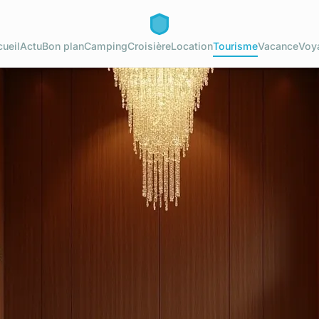
ueil
Actu
Bon plan
Camping
Croisière
Location
Tourisme
Vacance
Voy