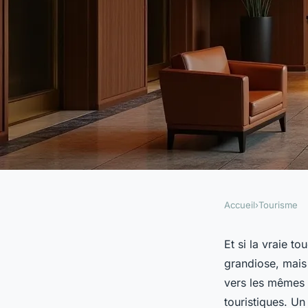
Accueil
›
Tourisme
TOURISME
Hôtel confidentiel P
Et si la vraie t
grandiose, mais 
intime dans le luxe
vers les mêmes a
touristiques. Un