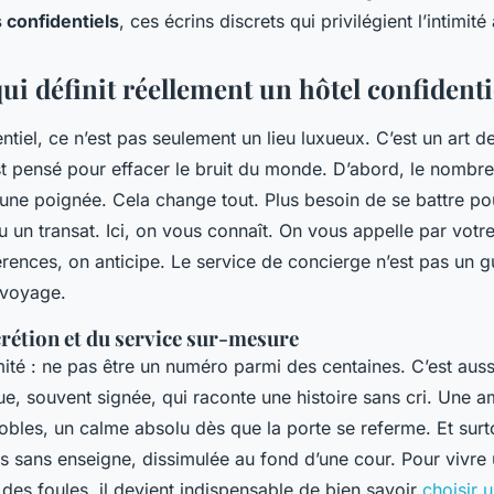
 confidentiels
, ces écrins discrets qui privilégient l’intimité à
ui définit réellement un hôtel confidenti
ntiel, ce n’est pas seulement un lieu luxueux. C’est un art de
st pensé pour effacer le bruit du monde. D’abord, le nombr
’une poignée. Cela change tout. Plus besoin de se battre po
u un transat. Ici, on vous connaît. On vous appelle par vot
érences, on anticipe. Le service de concierge n’est pas un gu
 voyage.
scrétion et du service sur-mesure
timité : ne pas être un numéro parmi des centaines. C’est aus
e, souvent signée, qui raconte une histoire sans cri. Une a
obles, un calme absolu dès que la porte se referme. Et surt
is sans enseigne, dissimulée au fond d’une cour. Pour vivre
 des foules, il devient indispensable de bien savoir
choisir u