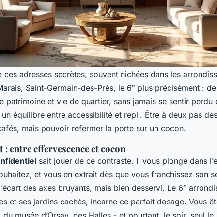
e ces adresses secrètes, souvent nichées dans les arrondis
Marais, Saint-Germain-des-Prés, le 6ᵉ plus précisément : de
e patrimoine et vie de quartier, sans jamais se sentir perdu 
 un équilibre entre accessibilité et repli. Être à deux pas d
cafés, mais pouvoir refermer la porte sur un cocon.
: entre effervescence et cocon
nfidentiel
sait jouer de ce contraste. Il vous plonge dans l
uhaitez, et vous en extrait dès que vous franchissez son seu
’écart des axes bruyants, mais bien desservi. Le 6ᵉ arrond
es et ses jardins cachés, incarne ce parfait dosage. Vous ê
u musée d’Orsay, des Halles - et pourtant, le soir, seul le