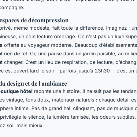
ccompagne.
'espaces de décompression
rivé, même modeste, fait toute la différence. Imaginez : un j
ineuse, un coin lecture ombragé. Ce n’est pas un luxe super
e
offerte au voyageur moderne. Beaucoup d’établissement
nt rien de tel. Or, une pause dans un jardin paisible, au milie
ut changer. C’est un lieu de respiration, de lecture, d’échang
 est ouvert tard le soir - parfois jusqu’à 23h30 -, c’est un p
du design et de l'ambiance
boutique hôtel
raconte une histoire. Il ne suit pas les tendanc
 vintage, tons doux, matériaux naturels : chaque détail es
phère intime. Pas de grand hall clinquant, pas de musique
 privilégie le silence, la lumière tamisée, les odeurs subtiles.
ez soi, mais mieux.