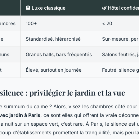
🏨 Luxe classique
🌿 Hôtel confiden
ambres
100+
< 20
ce
Standardisé, hiérarchisé
Sur-mesure, per
muns
Grands halls, bars fréquentés
Salons feutrés, j
t
Élevé, surtout en journée
Feutré, silence g
ilence : privilégier le jardin et la vue
e summum du calme ? Alors, visez les chambres côté cour o
vec jardin à Paris
, ce sont elles qui offrent la vraie déconn
la nuit sur un espace vert, c’est rare. À Paris, le silence est
oup d’établissements promettent la tranquillité, mais peu la