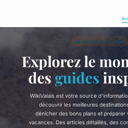
Acc
🏔️ Le magazine du voyage
Explorez le mo
des
guides
ins
WikiValais est votre source d'informatio
découvrir les meilleures destinations
dénicher des bons plans et préparer
vacances. Des articles détaillés, des con