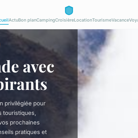
ueil
Actu
Bon plan
Camping
Croisière
Location
Tourisme
Vacance
Voy
nde avec
pirants
n privilégiée pour
 touristiques,
 vos prochaines
seils pratiques et